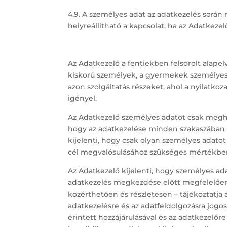
4.9. A személyes adat az adatkezelés során 
helyreállítható a kapcsolat, ha az Adatkeze
Az Adatkezelő a fentiekben felsorolt alapel
kiskorú személyek, a gyermekek személyes 
azon szolgáltatás részeket, ahol a nyilat
igényel.
Az Adatkezelő személyes adatot csak meghat
hogy az adatkezelése minden szakaszában me
kijelenti, hogy csak olyan személyes adatot
cél megvalósulásához szükséges mértékben
Az Adatkezelő kijelenti, hogy személyes ada
adatkezelés megkezdése előtt megfelelően t
közérthetően és részletesen – tájékoztatja 
adatkezelésre és az adatfeldolgozásra jogosu
érintett hozzájárulásával és az adatkezelő