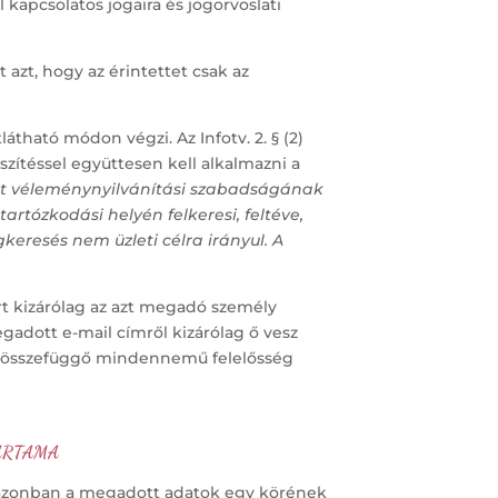
l kapcsolatos jogaira és jogorvoslati
 azt, hogy az érintettet csak az
átható módon végzi. Az Infotv. 2. § (2)
zítéssel együttesen kell alkalmazni a
tett véleménynyilvánítási szabadságának
rtózkodási helyén felkeresi, feltéve,
eresés nem üzleti célra irányul. A
t kizárólag az azt megadó személy
egadott e-mail címről kizárólag ő vesz
kel összefüggő mindennemű felelősség
TARTAMA
 azonban a megadott adatok egy körének