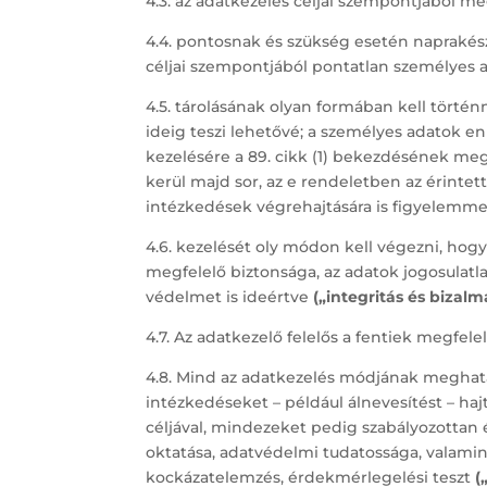
4.3. az adatkezelés céljai szempontjából me
4.4. pontosnak és szükség esetén naprakés
céljai szempontjából pontatlan személyes 
4.5. tárolásának olyan formában kell történ
ideig teszi lehetővé; a személyes adatok e
kezelésére a 89. cikk (1) bekezdésének megf
kerül majd sor, az e rendeletben az érinte
intézkedések végrehajtására is figyelemm
4.6. kezelését oly módon kell végezni, hog
megfelelő biztonsága, az adatok jogosulat
védelmet is ideértve
(„integritás és bizalm
4.7. Az adatkezelő felelős a fentiek megfel
4.8. Mind az adatkezelés módjának meghatá
intézkedéseket – például álnevesítést – haj
céljával, mindezeket pedig szabályozottan
oktatása, adatvédelmi tudatossága, valamin
kockázatelemzés, érdekmérlegelési teszt
(