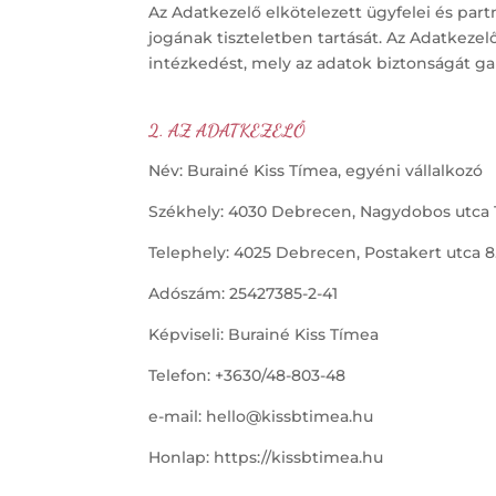
Az Adatkezelő elkötelezett ügyfelei és par
jogának tiszteletben tartását. Az Adatkeze
intézkedést, mely az adatok biztonságát gar
2.
AZ ADATKEZELŐ
Név: Burainé Kiss Tímea, egyéni vállalkozó
Székhely: 4030 Debrecen, Nagydobos utca 1
Telephely: 4025 Debrecen, Postakert utca 8. 
Adószám: 25427385-2-41
Képviseli: Burainé Kiss Tímea
Telefon: +3630/48-803-48
e-mail: hello@kissbtimea.hu
Honlap: https://kissbtimea.hu