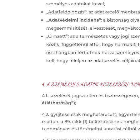
személyes adatokat kezel;
„Adatfeldolgozás”: az adatkezelő megbízá
„Adatvédelmi incidens”
: a biztonság oly
megsemmisítését, elvesztését, megváltozt
„Címzett”: az a természetes vagy jogi sz
közlik, függetlenül attól, hogy harmadik 
összhangban férhetnek hozzá személyes a
kell, hogy feleljen az adatkezelés célja
4.
A SZEMÉLYES ADATOK KEZELÉSÉRE VO
4.1. kezelését jogszerűen és tisztességesen
átláthatóság”)
;
4.2. gyűjtése csak meghatározott, egyértel
módon; a 89. cikk (1) bekezdésének megfel
tudományos és történelmi kutatási célból v