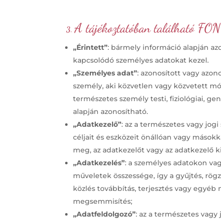
A tájékoztatóban található F
3.
„Érintett”
: bármely információ alapján a
kapcsolódó személyes adatokat kezel.
„Személyes adat”
: azonosított vagy azon
személy, aki közvetlen vagy közvetett mó
természetes személy testi, fiziológiai, ge
alapján azonosítható.
„Adatkezelő”
: az a természetes vagy jo
céljait és eszközeit önállóan vagy másokk
meg, az adatkezelőt vagy az adatkezelő k
„Adatkezelés”
: a személyes adatokon v
műveletek összessége, így a gyűjtés, rögzí
közlés továbbítás, terjesztés vagy egyéb 
megsemmisítés;
„Adatfeldolgozó”
: az a természetes vagy