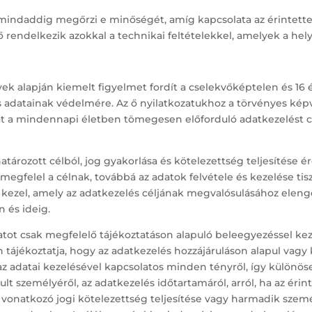
mindaddig megőrzi e minőségét, amíg kapcsolata az érintettel 
lő rendelkezik azokkal a technikai feltételekkel, amelyek a hel
vek alapján kiemelt figyelmet fordít a cselekvőképtelen és 16 
adatainak védelmére. Az ő nyilatkozatukhoz a törvényes képv
kozat a mindennapi életben tömegesen előforduló adatkezelést
ározott célból, jog gyakorlása és kötelezettség teljesítése ér
gfelel a célnak, továbbá az adatok felvétele és kezelése tis
 kezel, amely az adatkezelés céljának megvalósulásához elenge
 és ideig.
tot csak megfelelő tájékoztatáson alapuló beleegyezéssel keze
ájékoztatja, hogy az adatkezelés hozzájáruláson alapul vagy k
az adatai kezelésével kapcsolatos minden tényről, így különösen
lt személyéről, az adatkezelés időtartamáról, arról, ha az érin
re vonatkozó jogi kötelezettség teljesítése vagy harmadik sze