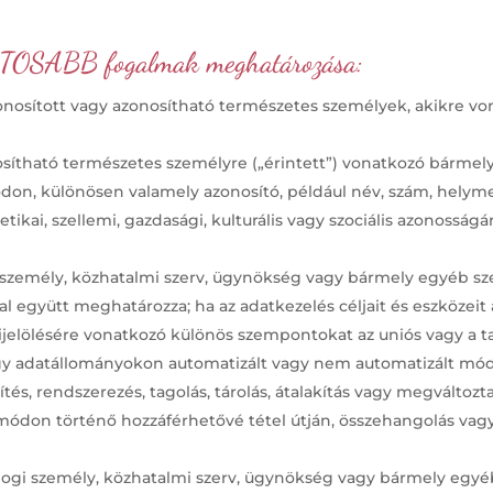
ONTOSABB fogalmak meghatározása:
zonosított vagy azonosítható természetes személyek, akikre v
osítható természetes személyre („érintett”) vonatkozó bármel
don, különösen valamely azonosító, például név, szám, helyme
netikai, szellemi, gazdasági, kulturális vagy szociális azonoss
gi személy, közhatalmi szerv, ügynökség vagy bármely egyéb s
al együtt meghatározza; ha az adatkezelés céljait és eszközeit 
ijelölésére vonatkozó különös szempontokat az uniós vagy a ta
agy adatállományokon automatizált vagy nem automatizált mó
tés, rendszerezés, tagolás, tárolás, átalakítás vagy megváltozta
módon történő hozzáférhetővé tétel útján, összehangolás vagy ö
 jogi személy, közhatalmi szerv, ügynökség vagy bármely egy