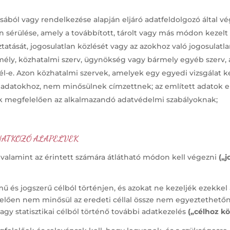
sából vagy rendelkezése alapján eljáró adatfeldolgozó által v
an sérülése, amely a továbbított, tárolt vagy más módon kezel
atását, jogosulatlan közlését vagy az azokhoz való jogosulatl
emély, közhatalmi szerv, ügynökség vagy bármely egyéb szerv, 
fél-e. Azon közhatalmi szervek, amelyek egy egyedi vizsgálat k
datokhoz, nem minősülnek címzettnek; az említett adatok e 
inak megfelelően az alkalmazandó adatvédelmi szabályoknak;
NATKOZÓ ALAPELVEK
, valamint az érintett számára átlátható módon kell végezni
(„j
mű és jogszerű célból történjen, és azokat ne kezeljék ezekke
elően nem minősül az eredeti céllal össze nem egyeztethetőne
agy statisztikai célból történő további adatkezelés
(„célhoz kö