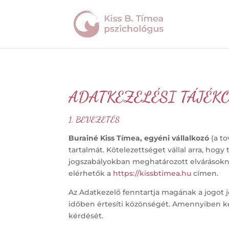
ADATKEZELÉSI TÁJÉK
1. BEVEZETÉS
Burainé Kiss Tímea, egyéni vállalkozó
(a to
tartalmát. Kötelezettséget vállal arra, ho
jogszabályokban meghatározott elvárásokna
elérhetők a
https://kissbtimea.hu
címen.
Az Adatkezelő fenntartja magának a jogot j
időben értesíti közönségét. Amennyiben k
kérdését.