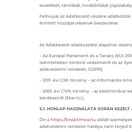
kezelését, tárolását, továbbítását jogszabá
Felhívjuk az Adatkezelő részére adatközlő
érintett hozzájárulásának beszerzése.
Az Adatkezelő adatkezelési alapelvei össz
– Az Európai Parlament és a Tanács (EU) 201
tekintetében történő védelméről és az ilyen
adatvédelmi rendelet, GDPR);
– 2011. évi CXII. törvény – az információs ön
– 2001. évi CVIII. törvény – az elektroniku
kérdéseiről (Eker.tv.),
5.1. HONLAP HASZNÁLATA SORÁN KEZELT
Ön a
https://kissbtimea.hu
oldalt személyes
adatvédelmi rendelet hatálya nem terjed ki