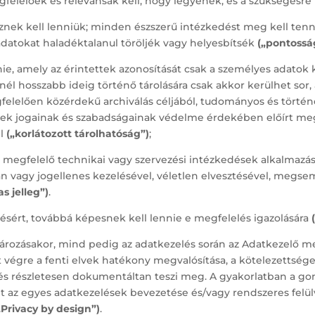
gfelelőek és relevánsak kell, hogy legyenek, és a szükségesre
znek kell lenniük; minden észszerű intézkedést meg kell ten
adatokat haladéktalanul töröljék vagy helyesbítsék
(„pontossá
nie, amely az érintettek azonosítását csak a személyes adatok
nnél hosszabb ideig történő tárolására csak akkor kerülhet s
elelően közérdekű archiválás céljából, tudományos és történel
ttek jogainak és szabadságainak védelme érdekében előírt meg
el
(„korlátozott tárolhatóság”)
;
y megfelelő technikai vagy szervezési intézkedések alkalmazás
lan vagy jogellenes kezelésével, véletlen elvesztésével, meg
as jelleg”)
.
elésért, továbbá képesnek kell lennie e megfelelés igazolására
rozásakor, mind pedig az adatkezelés során az Adatkezelő meg
t végre a fenti elvek hatékony megvalósítása, a kötelezettségek
 és részletesen dokumentáltan teszi meg. A gyakorlatban a g
t az egyes adatkezelések bevezetése és/vagy rendszeres felülvi
„Privacy by design”)
.