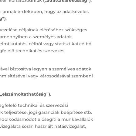
 kell korlátozódniuk
(„adattakarékosság”)
;
ni annak érdekében, hogy az adatkezelés
g”)
;
 kezelése céljainak eléréséhez szükséges
or, amennyiben a személyes adatok
mi kutatási célból vagy statisztikai célból
felelő technikai és szervezési
ával biztosítva legyen a személyes adatok
semmisítésével vagy károsodásával szembeni
(„elszámoltathatóság”)
.
felelő technikai és szervezési
 teljesítése, jogi garanciák beépítése stb.
ondolkodásmódot elősegíti a munkavállalók
zsgálata során használt hatásvizsgálat,