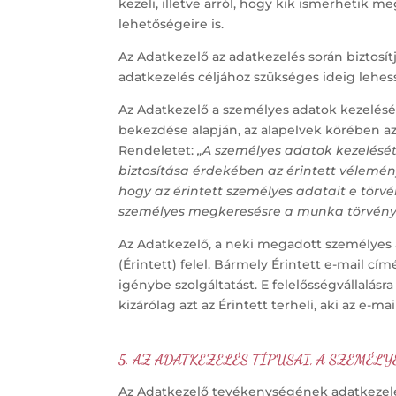
kezeli, illetve arról, hogy kik ismerhetik me
lehetőségeire is.
Az Adatkezelő az adatkezelés során biztosít
adatkezelés céljához szükséges ideig lehes
Az Adatkezelő a személyes adatok kezelését 
bekezdése alapján, az alapelvek körében az
Rendeletet:
„A személyes adatok kezelését
biztosítása érdekében az érintett vélemén
hogy az érintett személyes adatait e törv
személyes megkeresésre a munka törvényk
Az Adatkezelő, a neki megadott személyes
(Érintett) felel. Bármely Érintett e-mail c
igénybe szolgáltatást. E felelősségvállal
kizárólag azt az Érintett terheli, aki az e-mai
5.
AZ ADATKEZELÉS TÍPUSAI, A SZEMÉLYE
Az Adatkezelő tevékenységének adatkezelé