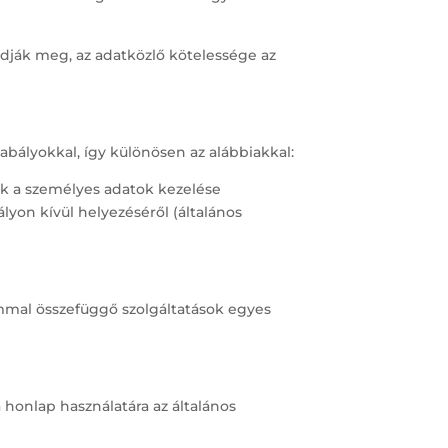
dják meg, az adatközlő kötelessége az
bályokkal, így különösen az alábbiakkal:
nek a személyes adatok kezelése
lyon kívül helyezéséről (általános
lommal összefüggő szolgáltatások egyes
honlap használatára az általános