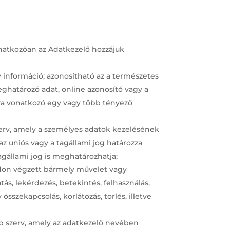
onatkozóan az Adatkezelő hozzájuk
y információ; azonosítható az a természetes
ghatározó adat, online azonosító vagy a
ágára vonatkozó egy vagy több tényező
zerv, amely a személyes adatok kezelésének
az uniós vagy a tagállami jog határozza
gállami jog is meghatározhatja;
don végzett bármely művelet vagy
tás, lekérdezés, betekintés, felhasználás,
sszekapcsolás, korlátozás, törlés, illetve
éb szerv, amely az adatkezelő nevében