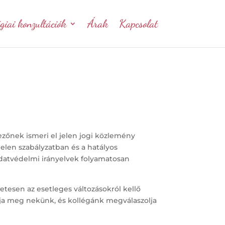
ógiai konzultációk
Árak
Kapcsolat
zőnek ismeri el jelen jogi közlemény
jelen szabályzatban és a hatályos
datvédelmi irányelvek folyamatosan
tesen az esetleges változásokról kellő
ja meg nekünk, és kollégánk megválaszolja