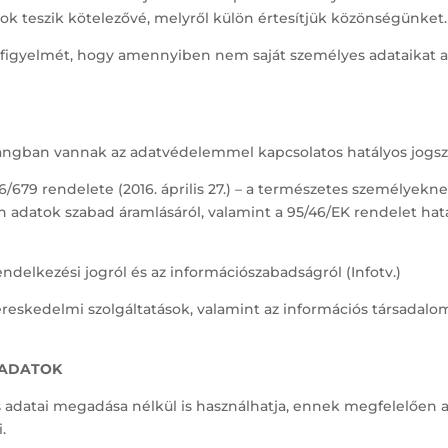
lyok teszik kötelezővé, melyről külön értesítjük közönségünket.
k figyelmét, hogy amennyiben nem saját személyes adataikat a
hangban vannak az adatvédelemmel kapcsolatos hatályos jogsza
6/679 rendelete (2016. április 27.) – a természetes személyek
 adatok szabad áramlásáról, valamint a 95/46/EK rendelet hatá
rendelkezési jogról és az információszabadságról (Infotv.)
s kereskedelmi szolgáltatások, valamint az információs társada
 ADATOK
 adatai megadása nélkül is használhatja, ennek megfelelően a 
.