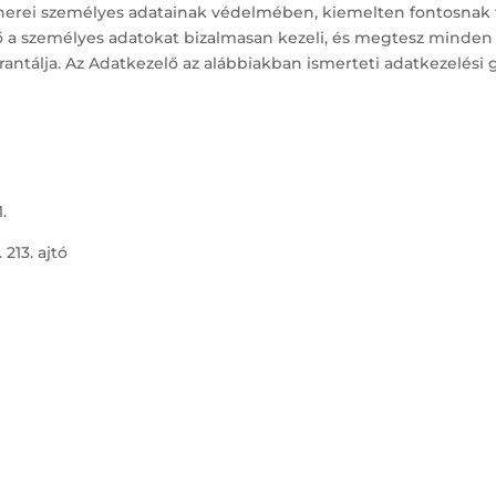
tnerei személyes adatainak védelmében, kiemelten fontosnak t
lő a személyes adatokat bizalmasan kezeli, és megtesz minden o
antálja. Az Adatkezelő az alábbiakban ismerteti adatkezelési g
.
213. ajtó