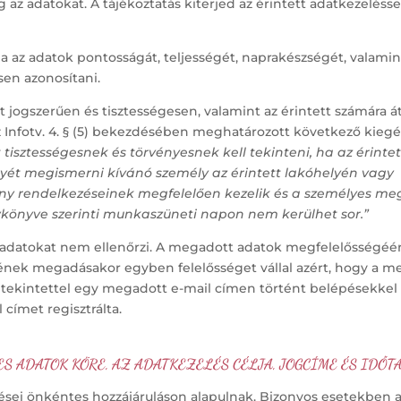
g az adatokat. A tájékoztatás kiterjed az érintett adatkezelésse
ja az adatok pontosságát, teljességét, naprakészségét, valamint
sen azonosítani.
jogszerűen és tisztességesen, valamint az érintett számára átl
 Infotv. 4. § (5) bekezdésében meghatározott következő kiegés
 tisztességesnek és törvényesnek kell tekinteni, ha az érin
yét megismerni kívánó személy az érintett lakóhelyén vagy ta
ény rendelkezéseinek megfelelően kezelik és a személyes megk
önyve szerinti munkaszüneti napon nem kerülhet sor.”
 adatokat nem ellenőrzi. A megadott adatok megfelelősségéér
ímének megadásakor egyben felelősséget vállal azért, hogy a m
ásra tekintettel egy megadott e-mail címen történt belépések
l címet regisztrálta.
S ADATOK KÖRE, AZ ADATKEZELÉS CÉLJA, JOGCÍME ÉS IDŐ
sei önkéntes hozzájáruláson alapulnak. Bizonyos esetekben