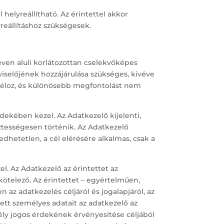
helyreállítható. Az érintettel akkor
yreállításhoz szükségesek.
éven aluli korlátozottan cselekvőképes
iselőjének hozzájárulása szükséges, kivéve
 céloz, és különösebb megfontolást nem
dekében kezel. Az Adatkezelő kijelenti,
ztességesen történik. Az Adatkezelő
dhetetlen, a cél elérésére alkalmas, csak a
l. Az Adatkezelő az érintettet az
ötelező. Az érintettet – egyértelműen,
 az adatkezelés céljáról és jogalapjáról, az
tett személyes adatait az adatkezelő az
mély jogos érdekének érvényesítése céljából