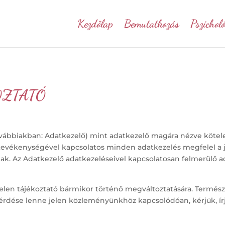
Kezdőlap
Bemutatkozás
Pszichol
OZTATÓ
vábbiakban: Adatkezelő) mint adatkezelő magára nézve kötele
gy tevékenységével kapcsolatos minden adatkezelés megfelel a 
k. Az Adatkezelő adatkezeléseivel kapcsolatosan felmerülő a
elen tájékoztató bármikor történő megváltoztatására. Természe
érdése lenne jelen közleményünkhöz kapcsolódóan, kérjük, ír