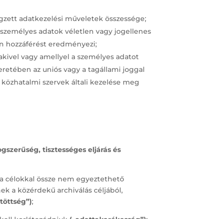
égzett adatkezelési műveletek összessége;
t személyes adatok véletlen vagy jogellenes
an hozzáférést eredményezi;
akivel vagy amellyel a személyes adatot
eretében az uniós vagy a tagállami joggal
közhatalmi szervek általi kezelése meg
ogszerűség, tisztességes eljárás és
l a célokkal össze nem egyeztethető
k a közérdekű archiválás céljából,
töttség”)
;